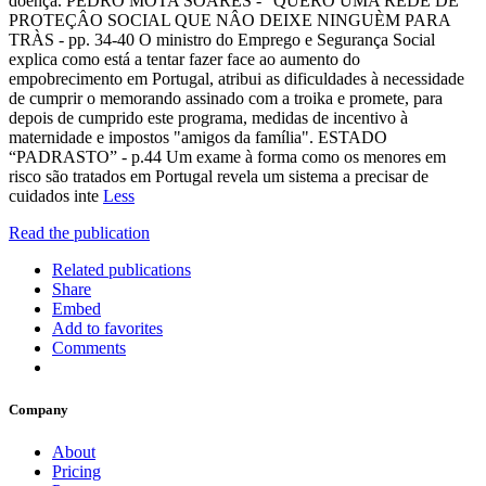
doença. PEDRO MOTA SOARES - “QUERO UMA REDE DE
PROTEÇÂO SOCIAL QUE NÂO DEIXE NINGUÈM PARA
TRÀS - pp. 34-40 O ministro do Emprego e Segurança Social
explica como está a tentar fazer face ao aumento do
empobrecimento em Portugal, atribui as dificuldades à necessidade
de cumprir o memorando assinado com a troika e promete, para
depois de cumprido este programa, medidas de incentivo à
maternidade e impostos "amigos da família". ESTADO
“PADRASTO” - p.44 Um exame à forma como os menores em
risco são tratados em Portugal revela um sistema a precisar de
cuidados inte
Less
Read the publication
Related publications
Share
Embed
Add to favorites
Comments
Company
About
Pricing