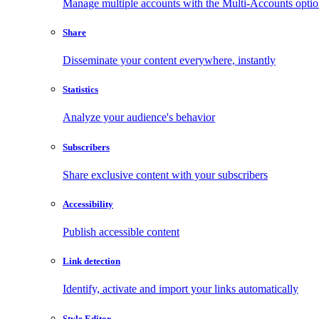
Manage multiple accounts with the Multi-Accounts opti
Share
Disseminate your content everywhere, instantly
Statistics
Analyze your audience's behavior
Subscribers
Share exclusive content with your subscribers
Accessibility
Publish accessible content
Link detection
Identify, activate and import your links automatically
Style Editor