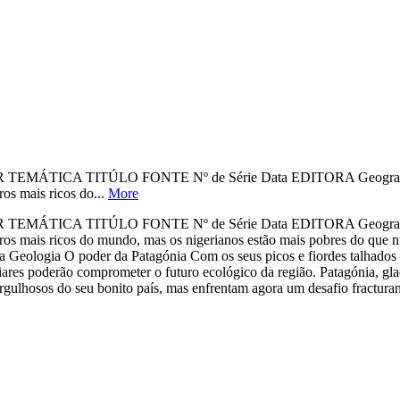
A TITÚLO FONTE Nº de Série Data EDITORA Geografia Área de
os mais ricos do...
More
A TITÚLO FONTE Nº de Série Data EDITORA Geografia Área de
feros mais ricos do mundo, mas os nigerianos estão mais pobres do que
ogia O poder da Patagónia Com os seus picos e fiordes talhados por 
aciares poderão comprometer o futuro ecológico da região. Patagónia
rgulhosos do seu bonito país, mas enfrentam agora um desafio fractura