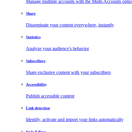
Manage multiple accounts with the Multi-Accounts opti
Share
Disseminate your content everywhere, instantly
Statistics
Analyze your audience's behavior
Subscribers
Share exclusive content with your subscribers
Accessibility
Publish accessible content
Link detection
Identify, activate and import your links automatically
Style Editor