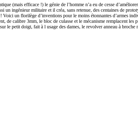
ais efficace !) le génie de l’homme n’a eu de cesse d’améliorer l’ar
si un ingénieur militaire et il créa, sans retenue, des centaines de prot
 ! Voici un florilège d’inventions pour le moins étonnantes d’armes indi
gent, de calibre 3mm, le bloc de culasse et le mécanisme remplacent le
sur le petit doigt, fait à l usage des dames, le revolver anneau à broch