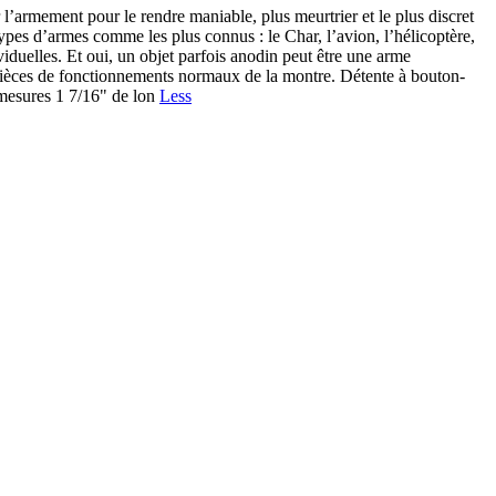
mement pour le rendre maniable, plus meurtrier et le plus discret
otypes d’armes comme les plus connus : le Char, l’avion, l’hélicoptère,
viduelles. Et oui, un objet parfois anodin peut être une arme
s pièces de fonctionnements normaux de la montre. Détente à bouton-
e mesures 1 7/16" de lon
Less