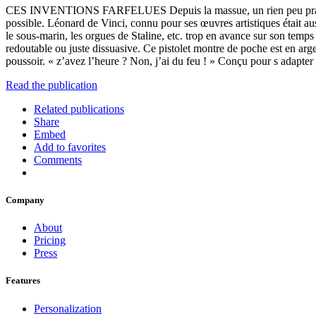
CES INVENTIONS FARFELUES Depuis la massue, un rien peu pratique (m
possible. Léonard de Vinci, connu pour ses œuvres artistiques était aus
le sous-marin, les orgues de Staline, etc. trop en avance sur son temps
redoutable ou juste dissuasive. Ce pistolet montre de poche est en ar
poussoir. « z’avez l’heure ? Non, j’ai du feu ! » Conçu pour s adapter 
Read the publication
Related publications
Share
Embed
Add to favorites
Comments
Company
About
Pricing
Press
Features
Personalization