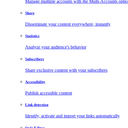
Manage multiple accounts with the Multi-Accounts opti
Share
Disseminate your content everywhere, instantly
Statistics
Analyze your audience's behavior
Subscribers
Share exclusive content with your subscribers
Accessibility
Publish accessible content
Link detection
Identify, activate and import your links automatically
Style Editor