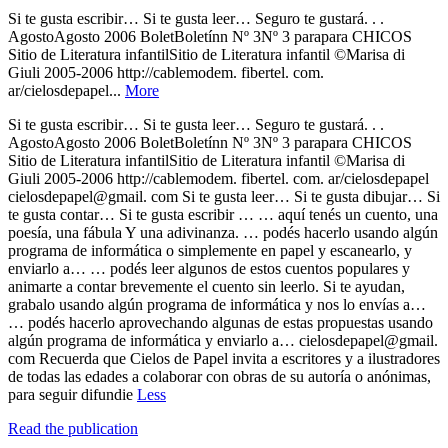
Si te gusta escribir… Si te gusta leer… Seguro te gustará. . .
AgostoAgosto 2006 BoletBoletínn Nº 3Nº 3 parapara CHICOS
Sitio de Literatura infantilSitio de Literatura infantil ©Marisa di
Giuli 2005-2006 http://cablemodem. fibertel. com.
ar/cielosdepapel...
More
Si te gusta escribir… Si te gusta leer… Seguro te gustará. . .
AgostoAgosto 2006 BoletBoletínn Nº 3Nº 3 parapara CHICOS
Sitio de Literatura infantilSitio de Literatura infantil ©Marisa di
Giuli 2005-2006 http://cablemodem. fibertel. com. ar/cielosdepapel
cielosdepapel@gmail. com Si te gusta leer… Si te gusta dibujar… Si
te gusta contar… Si te gusta escribir … … aquí tenés un cuento, una
poesía, una fábula Y una adivinanza. … podés hacerlo usando algún
programa de informática o simplemente en papel y escanearlo, y
enviarlo a… … podés leer algunos de estos cuentos populares y
animarte a contar brevemente el cuento sin leerlo. Si te ayudan,
grabalo usando algún programa de informática y nos lo envías a…
… podés hacerlo aprovechando algunas de estas propuestas usando
algún programa de informática y enviarlo a… cielosdepapel@gmail.
com Recuerda que Cielos de Papel invita a escritores y a ilustradores
de todas las edades a colaborar con obras de su autoría o anónimas,
para seguir difundie
Less
Read the publication