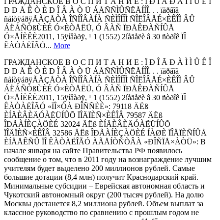
ГРАЖДАНСКОЕ В О С П И Т А Н И Е : Ï Ð Î Ã Ð À Ì Ì Û Ê Î
Ð Ð Å Ê Ò È Ð Î Â À Ò Ü ÁÅÑÑÌÛÑËÅÍÍÎ. . . ïåðâîå
ñåíòÿáðÿÃÀÇÅÒÀ ÎÑÍÎÂÀÍÀ ÑÈÌÎÍÎÌ ÑÎËÎÂÅÉ×ÈÊÎÌ ÂÛ
ÁËÅÑÒßÙÈÉ Ó×ÈÒÅËÜ, Ó ÂÀÑ ÏÐÅÊÐÀÑÍÛÅ
Ó×ÅÍÈÊÈ2011, 15ÿíâàðÿ, ¹ 1 (1552) 2íåäåëè â 30 ñòðîê ÏÎ
ÊÀÒÀËÎÃÓ...
More
ГРАЖДАНСКОЕ В О С П И Т А Н И Е : Ï Ð Î Ã Ð À Ì Ì Û Ê Î
Ð Ð Å Ê Ò È Ð Î Â À Ò Ü ÁÅÑÑÌÛÑËÅÍÍÎ. . . ïåðâîå
ñåíòÿáðÿÃÀÇÅÒÀ ÎÑÍÎÂÀÍÀ ÑÈÌÎÍÎÌ ÑÎËÎÂÅÉ×ÈÊÎÌ ÂÛ
ÁËÅÑÒßÙÈÉ Ó×ÈÒÅËÜ, Ó ÂÀÑ ÏÐÅÊÐÀÑÍÛÅ
Ó×ÅÍÈÊÈ2011, 15ÿíâàðÿ, ¹ 1 (1552) 2íåäåëè â 30 ñòðîê ÏÎ
ÊÀÒÀËÎÃÓ «ÏÎ×ÒÀ ÐÎÑÑÈÈ»: 79118 ÄËß
ÈÍÄÈÂÈÄÓÀËÜÍÛÕ ÏÎÄÏÈÑ×ÈÊÎÂ 79587 ÄËß
ÎÐÃÀÍÈÇÀÖÈÉ 32024 ÄËß ÈÍÄÈÂÈÄÓÀËÜÍÛÕ
ÏÎÄÏÈÑ×ÈÊÎÂ 32586 ÄËß ÎÐÃÀÍÈÇÀÖÈÉ ÍÀØÈ ÏÎÄÏÈÑÍÛÅ
ÈÍÄÅÊÑÛ ÏÎ ÊÀÒÀËÎÃÓ ÀÃÅÍÒÑÒÂÀ «ÐÎÑÏÅ×ÀÒÜ»: В
начале января на сайте Правительства РФ появилось
сообщение о том, что в 2011 году на вознаграждение лучшим
учителям будет выделено 200 миллионов рублей. Самые
большие дотации (8,4 млн) получит Краснодарский край.
Минимальные субсидии ‒ Еврейская автономная область и
Чукотский автономный округ (200 тысяч рублей). На долю
Москвы достанется 8,2 миллиона рублей. Объем выплат за
классное руководство по сравнению с прошлым годом не