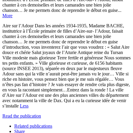
chanter à ces demoiselles et leurs camarades une bien jolie
chanson… Je me permets donc de reprendre le début en guise...
More
Aire sur l’Adour Dans les années 1934-1935, Madame BACHE,
institutrice à l’École primaire de filles d’Aire-sur- l’Adour, faisait
chanter à ces demoiselles et leurs camarades une bien jolie
chanson… Je me permets donc de reprendre le début en guise
d’introduction, vous inventerez l’air que vous voudrez : « Salut Aire
douce et chérie Salut joyaux de l’Aturie Antique reine du Tursan
Ville modeste mais glorieuse Terre fertile et généreuse Nous sommes
tes petits enfants. » Ville glorieuse et curieuse, de 6156 habitants
(source INSEE 2013), séparée en deux par le majestueux fleuve
Adour sans qui la ville n’aurait peut-être jamais vu le jour… Ville si
riche en histoire, vous pensez bien que je me suis régalée… Vous
n’êtes pas fan d’histoire ? Je vais essayer de rendre cela plus digeste,
en vous la racontant simplement…Entrez dans la ronde ! La ville
d’Aire sur l’Adour est une des plus anciennes villes du département
avec notamment la ville de Dax. Qui a eu la curieuse idée de venir
s’installe
Less
Read the publication
Related publications
Share