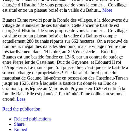
chargée d’Histoire ! Je vous propose de vous la conter… Ce village
est situé entre un plateau boisé et la vallée du Bahus...
More
Buanes Et me revoici pour la Ronde des villages, à la découverte du
village de Buanes et de ses habitants. Cette ancienne bastide est
chargée d’Histoire ! Je vous propose de vous la conter… Ce village
est situé entre un plateau boisé et la vallée du Bahus et compte
actuellement 280 buanais répartis sur 662 hectares. On a retrouvé de
nombreux mégalithes dans les alentours, mais le village n’entre que
très tardivement dans l’Histoire, au XIVème siècle… En effet,
Buanes est une bastide fondée en 1346, par un contrat de paréage
entre Pierre Ier de Castelnau, Duc de Guyenne, et Edouard II roi
d’Angleterre. Le moins que l’on puisse dire, c’est que cette bastide a
souvent changé de propriétaires ! Elle faisait d’abord partie du
marquisat de Geaune, lui-même en possession des Castelnau-Tursan
jusqu’en 1525, date à laquelle la bastide fut donnée au Duc de
Gramont, puis léguée au Marquis de Poyanne en 1620 et enfin à la
famille Bats. Elle est plantée à l’extrémité d’une colline au sommet
arrondi
Less
Read the publication
Related publications
Share
Embed