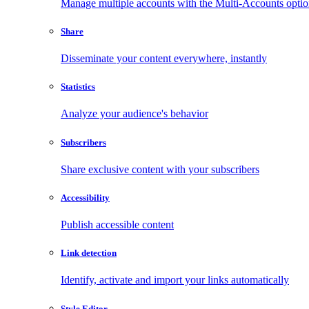
Manage multiple accounts with the Multi-Accounts opti
Share
Disseminate your content everywhere, instantly
Statistics
Analyze your audience's behavior
Subscribers
Share exclusive content with your subscribers
Accessibility
Publish accessible content
Link detection
Identify, activate and import your links automatically
Style Editor