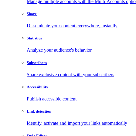
Manage multiple accounts with the Multi-Accounts opti
Share
Disseminate your content everywhere, instantly
Statistics
Analyze your audience's behavior
Subscribers
Share exclusive content with your subscribers
Accessibility
Publish accessible content
Link detection
Identify, activate and import your links automatically
Style Editor