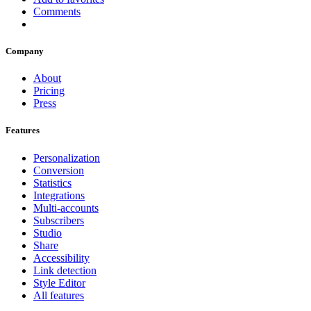
Comments
Company
About
Pricing
Press
Features
Personalization
Conversion
Statistics
Integrations
Multi-accounts
Subscribers
Studio
Share
Accessibility
Link detection
Style Editor
All features