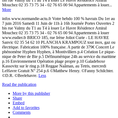
bis rue Valmy du T1 au T4 à louer Le Havre Résidence Amiral
Mouchez 02 35 73 75 34 - 02 76 65 00 94 Appartements à louer...
More
infos www.normandie-actu.fr Votre hebdo 100 % havrais Du 1er au
7 juin 2016 Samedi 11 Juin de 11h à 16h Journée Portes Ouvertes 2
bis rue Valmy du T1 au T4 à louer Le Havre Résidence Amiral
Mouchez 02 35 73 75 34 - 02 76 65 00 94 Appartements à louer
www.eudier.fr BRICO 185, rue Irène Joliot Curie - LE HAVRE
Sanvic 02 35 54 62 10 PLANCHA KRAMPOUZ tout inox, gaz ou
électrique. Fabrication 100% française. A partir de 379€ Concert Le
phénomène Hyphen Hyphen, à Montivilliers p.4 Création Le pique-
nique de Peter de Bie p.5 Définumérique 24h au service du maritime
p.16 Environnement Opération plage propre p.10 Galadeboxe
Kassovitz sur le ring p.18 Reggae Naâman, au Tetris, mercredi
LeHavre Gratuit N° 254 p.6 ©Matthew Henry. ©Fanny Schilchter.
©D.R. ©Beelehavre.
Less
Read the publication
More by this publisher
Share
Embed
Add to favorites
Comments