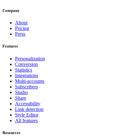
Company
About
Pricing
Press
Features
Personalization
Conversion
Statistics
Integrations
Multi-accounts
Subscribers
Studio
Share
Accessibility
Link detection
Style Editor
All features
Resources