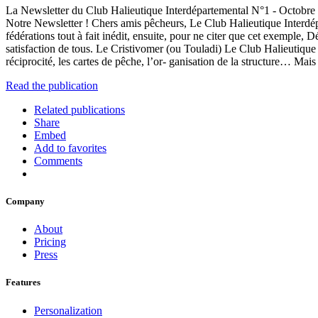
La Newsletter du Club Halieutique Interdépartemental N°1 - Octobre
Notre Newsletter ! Chers amis pêcheurs, Le Club Halieutique Interdépart
fédérations tout à fait inédit, ensuite, pour ne citer que cet exemple, D
satisfaction de tous. Le Cristivomer (ou Touladi) Le Club Halieutique 
réciprocité, les cartes de pêche, l’or- ganisation de la structure… Mai
Read the publication
Related publications
Share
Embed
Add to favorites
Comments
Company
About
Pricing
Press
Features
Personalization