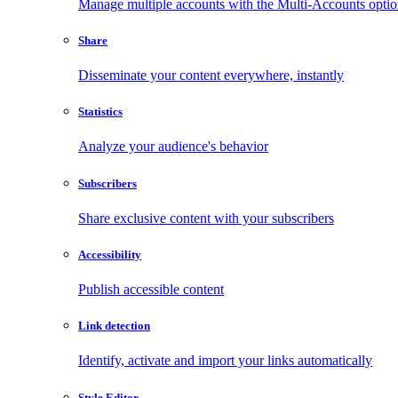
Manage multiple accounts with the Multi-Accounts opti
Share
Disseminate your content everywhere, instantly
Statistics
Analyze your audience's behavior
Subscribers
Share exclusive content with your subscribers
Accessibility
Publish accessible content
Link detection
Identify, activate and import your links automatically
Style Editor