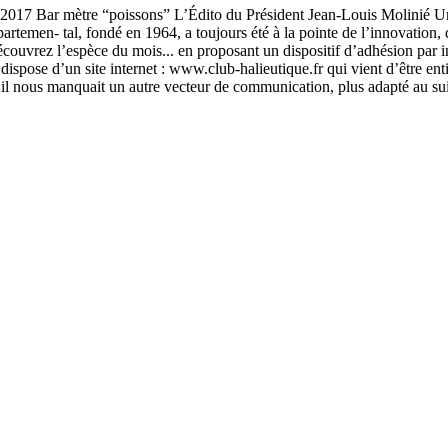
 2017 Bar mètre “poissons” L’Édito du Président Jean-Louis Molinié U
emen- tal, fondé en 1964, a toujours été à la pointe de l’innovation, d’
écouvrez l’espèce du mois... en proposant un dispositif d’adhésion par int
dispose d’un site internet : www.club-halieutique.fr qui vient d’être en
s il nous manquait un autre vecteur de communication, plus adapté au suiv