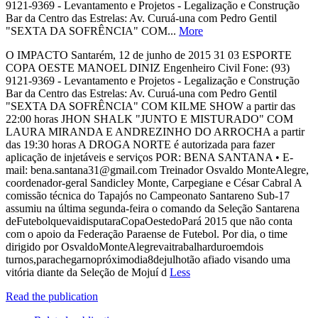
9121-9369 - Levantamento e Projetos - Legalização e Construção
Bar da Centro das Estrelas: Av. Curuá-una com Pedro Gentil
"SEXTA DA SOFRÊNCIA" COM...
More
O IMPACTO Santarém, 12 de junho de 2015 31 03 ESPORTE
COPA OESTE MANOEL DINIZ Engenheiro Civil Fone: (93)
9121-9369 - Levantamento e Projetos - Legalização e Construção
Bar da Centro das Estrelas: Av. Curuá-una com Pedro Gentil
"SEXTA DA SOFRÊNCIA" COM KILME SHOW a partir das
22:00 horas JHON SHALK "JUNTO E MISTURADO" COM
LAURA MIRANDA E ANDREZINHO DO ARROCHA a partir
das 19:30 horas A DROGA NORTE é autorizada para fazer
aplicação de injetáveis e serviços POR: BENA SANTANA • E-
mail: bena.santana31@gmail.com Treinador Osvaldo MonteAlegre,
coordenador-geral Sandicley Monte, Carpegiane e César Cabral A
comissão técnica do Tapajós no Campeonato Santareno Sub-17
assumiu na última segunda-feira o comando da Seleção Santarena
deFutebolquevaidisputaraCopaOestedoPará 2015 que não conta
com o apoio da Federação Paraense de Futebol. Por dia, o time
dirigido por OsvaldoMonteAlegrevaitrabalharduroemdois
turnos,parachegarnopróximodia8dejulhotão afiado visando uma
vitória diante da Seleção de Mojuí d
Less
Read the publication