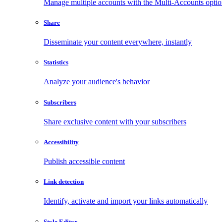
Manage multiple accounts with the Multi-Accounts opti
Share
Disseminate your content everywhere, instantly
Statistics
Analyze your audience's behavior
Subscribers
Share exclusive content with your subscribers
Accessibility
Publish accessible content
Link detection
Identify, activate and import your links automatically
Style Editor