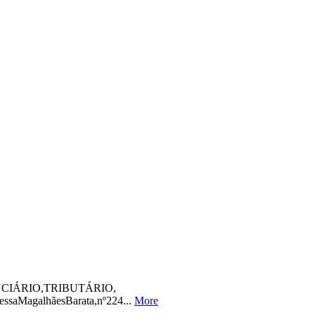
CIÁRIO,TRIBUTÁRIO,
saMagalhãesBarata,nº224...
More