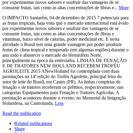
por experimentar novos sabores e usufruir das vantagens de se
consumir frutas, tais como as altas concentrações de fibras e...
More
O IMPACTO Santarém, 04 de dezembro de 2015 7 potenciais para
as frutas tropicais, haja vista que o mercado internacional está ávido
por experimentar novos sabores e usufruir das vantagens de se
consumir frutas, tais como as altas concentrações de fibras e
vitaminas, baixo nível de calorias, poder medicinal etc. E nesta
atividade o Brasil tem uma grande vantagem por poder produzir
frutas de clima tropical e temperado (em algumas regiões) durante o
ano todo e abastecer o mercado do Hemisfério Norte,
principalmente na época da entressafra. LINHAS DE FENAÇÃO
E DE TRATORES NEW HOLLAND RECEBEM TROFÉU
AGROLEITE 2015 ANewHolland foi contemplada com duas
premiações na 14ª edição do Troféu Agroleite, principal feira do
setor de leite do Brasil, em Castro (PR). As linhas completas de
fenação e de tratores receberam os prêmios, respectivamente, nas
categorias Equipamentos para Fenação e Tratores Agrícolas. A
premiação aconteceu durante o evento, no Memorial da Imigração
Holandesa, na Castrolanda,
Less
Read the publication
Related publications
Share