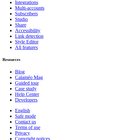
Integrations
Multi-accounts
Subscribers
Studio
Share
Accessibility
Link detection
Style Editor
All features
Resources
Blog
Calaméo Mag
Guided tour
Case study
Help Center
Developers
English
Safe mode
Contact us
Terms of use
Privacy
Copyright notices