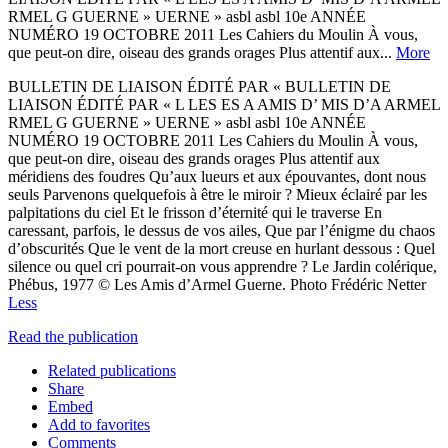
RMEL G GUERNE » UERNE » asbl asbl 10e ANNÉE
NUMÉRO 19 OCTOBRE 2011 Les Cahiers du Moulin À vous,
que peut-on dire, oiseau des grands orages Plus attentif aux...
More
BULLETIN DE LIAISON ÉDITÉ PAR « BULLETIN DE
LIAISON ÉDITÉ PAR « L LES ES A AMIS D’ MIS D’A ARMEL
RMEL G GUERNE » UERNE » asbl asbl 10e ANNÉE
NUMÉRO 19 OCTOBRE 2011 Les Cahiers du Moulin À vous,
que peut-on dire, oiseau des grands orages Plus attentif aux
méridiens des foudres Qu’aux lueurs et aux épouvantes, dont nous
seuls Parvenons quelquefois à être le miroir ? Mieux éclairé par les
palpitations du ciel Et le frisson d’éternité qui le traverse En
caressant, parfois, le dessus de vos ailes, Que par l’énigme du chaos
d’obscurités Que le vent de la mort creuse en hurlant dessous : Quel
silence ou quel cri pourrait-on vous apprendre ? Le Jardin colérique,
Phébus, 1977 © Les Amis d’Armel Guerne. Photo Frédéric Netter
Less
Read the publication
Related publications
Share
Embed
Add to favorites
Comments